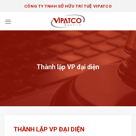
Chuyển
CÔNG TY TNHH SỞ HỮU TRÍ TUỆ VIPATCO
đến
nội
dung
Thành lập VP đại diện
THÀNH LẬP VP ĐẠI DIỆN