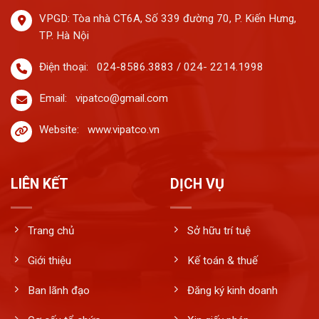
VPGD: Tòa nhà CT6A, Số 339 đường 70, P. Kiến Hưng,
TP. Hà Nội
Điện thoại:
024-8586.3883 / 024- 2214.1998
Email:
vipatco@gmail.com
Website:
www.vipatco.vn
LIÊN KẾT
DỊCH VỤ
Trang chủ
Sở hữu trí tuệ
Giới thiệu
Kế toán & thuế
Ban lãnh đạo
Đăng ký kinh doanh